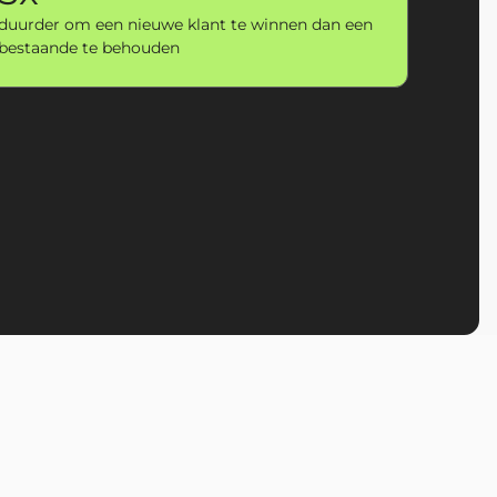
duurder om een nieuwe klant te winnen dan een
bestaande te behouden