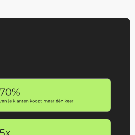
70%
van je klanten koopt maar één keer
5x