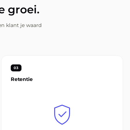
 groei.
en klant je waard
03
Retentie