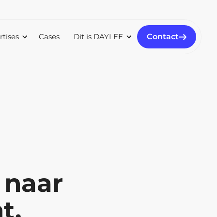
rtises
Cases
Dit is DAYLEE
Contact
 naar
t.