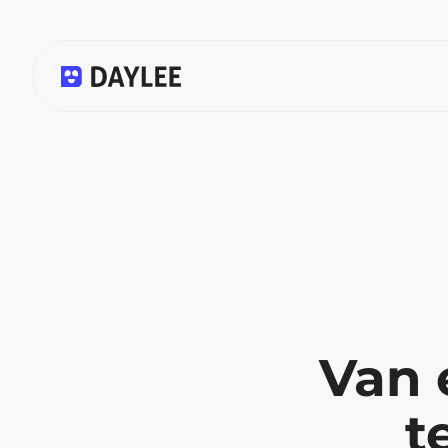
Van 
t